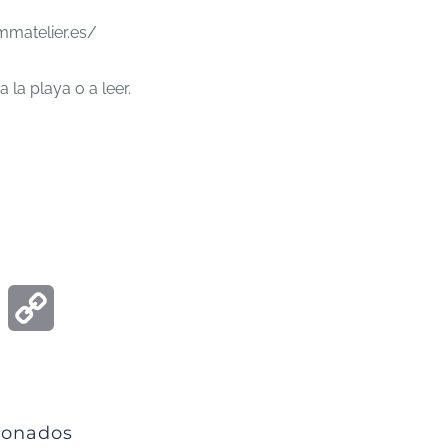
/mmatelier.es/
a la playa o a leer.
a
a
ook
Email
Copy
Link
ionados