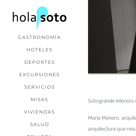
Saltar
al
contenido
GASTRONOMÍA
HOTELES
DEPORTES
EXCURSIONES
SERVICIOS
MISAS
Sotogrande interiors 
VIVIENDAS
María Manero, arquite
SALUD
arquitectura que res