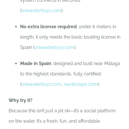
system connects in seconds
(
onewatertoys.com
).
No extra license required
: under 6 meters in
length, it only needs the basic boating license in
Spain (
onewatertoys.com
).
Made in Spain
: designed and built near Málaga
to the highest standards, fully certified
(
onewatertoys.com
,
nauticexpo.com
).
Why try it?
Because this isn’t just a jet ski—it’s a social platform
on the water. It’s a fresh, fun, and affordable