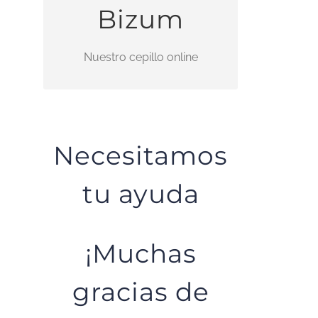
escuchando la misa por
Bizum
internet? Haznos una donación
ahora por Bizum.
Nuestro cepillo online
Nuestro código es 00706
Necesitamos
tu ayuda
¡Muchas
gracias de