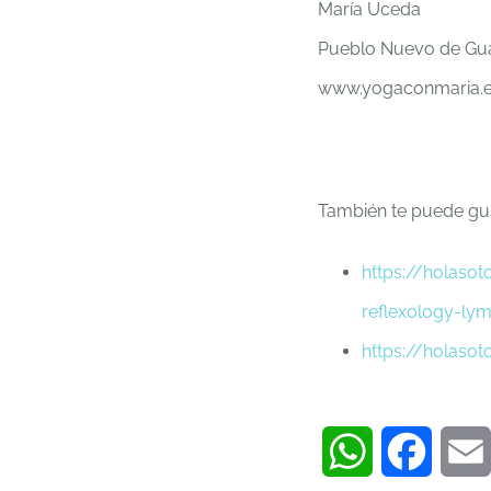
María Uceda
Pueblo Nuevo de Gu
www.yogaconmaria.e
También te puede gus
https://holasot
reflexology-ly
https://holasot
WhatsApp
Faceb