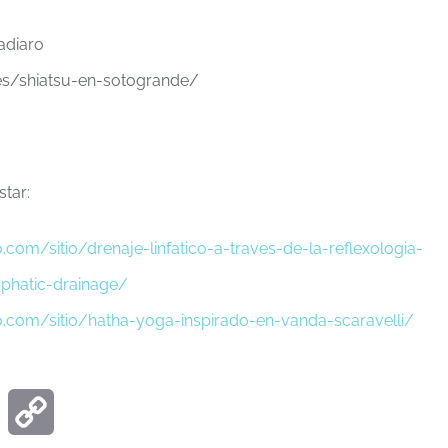
adiaro
s/shiatsu-en-sotogrande/
tar:
o.com/sitio/drenaje-linfatico-a-traves-de-la-reflexologia-
mphatic-drainage/
o.com/sitio/hatha-yoga-inspirado-en-vanda-scaravelli/
ook
Email
Copy