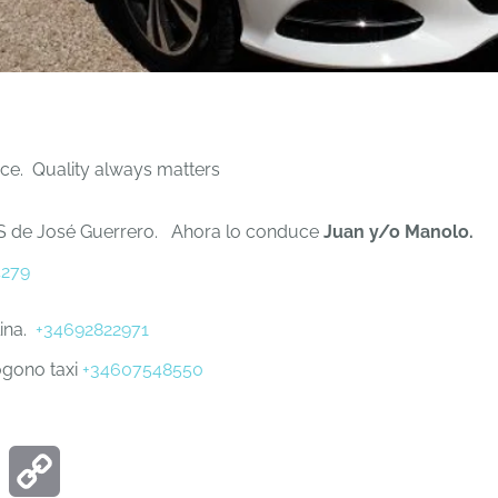
ice. Quality always matters
 de José Guerrero. Ahora lo conduce
Juan y/o Manolo.
4279
lina.
+34692822971
gono taxi
+34607548550
ook
Email
Copy