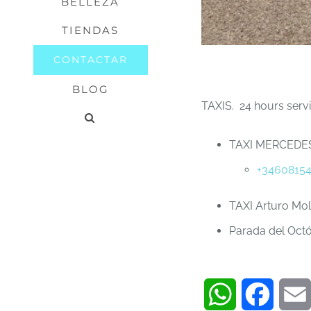
BELLEZA
TIENDAS
CONTACTAR
BLOG
TAXIS. 24 hours serv
TAXI MERCEDES
+3460815
TAXI Arturo Mo
Parada del Octó
WhatsApp
Faceb