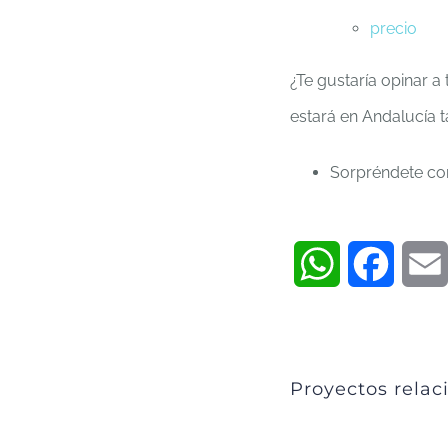
precio
¿Te gustaría opinar 
estará en Andalucía 
Sorpréndete co
WhatsApp
Faceb
Proyectos relac