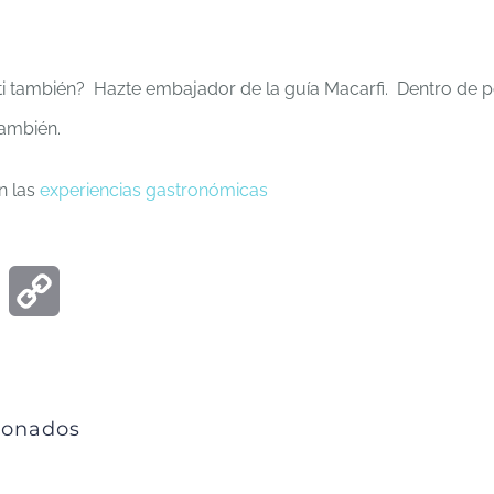
a ti también? Hazte embajador de la guía Macarfi. Dentro de 
también.
n las
experiencias gastronómicas
ook
Email
Copy
Link
ionados