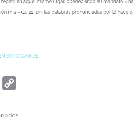
ó repetir en aquel mismo lugar, obedeciendo su mandato « h
ón mía » (
Lc
22, 19), las palabras pronunciadas por Él hace 
 EN SOTOGRANDE
ook
Email
Copy
Link
ionados