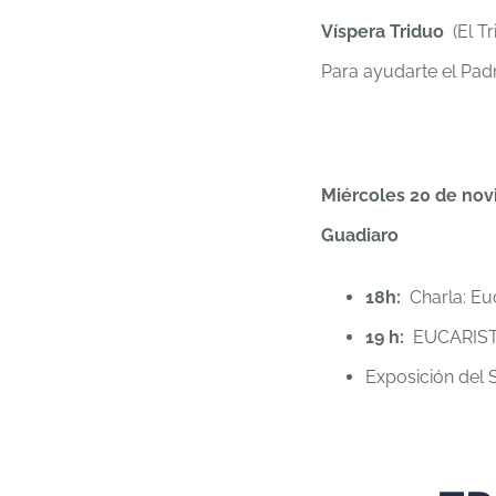
Víspera Triduo
(El T
Para ayudarte el Padr
Miércoles 20 de no
Guadiaro
18h:
Charla: Euc
19 h:
EUCARIST
Exposición del S