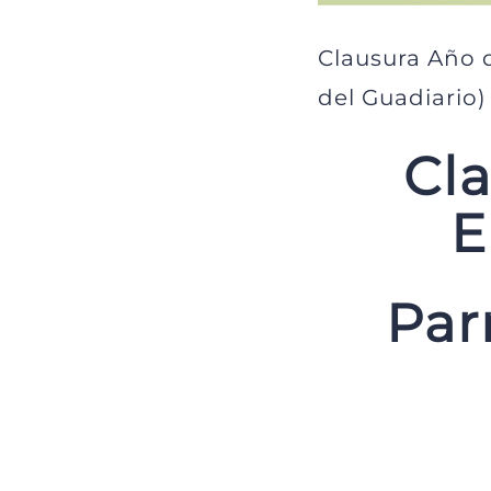
Clausura Año d
del Guadiario)
Cl
E
Par