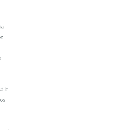
ía
ez
s
áliz
ros
r