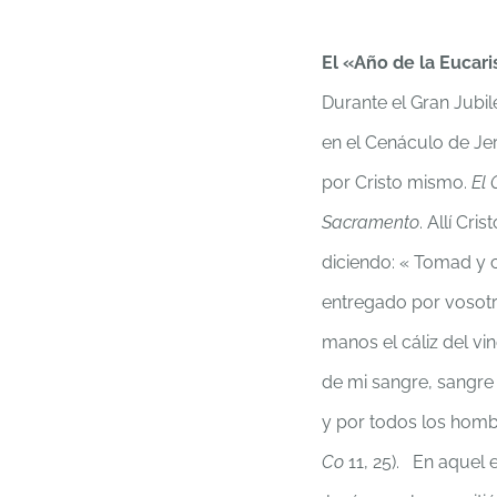
El «Año de la Eucaris
Durante el Gran Jubil
en el Cenáculo de Jer
por Cristo mismo.
El 
Sacramento
. Allí Cri
diciendo: « Tomad y 
entregado por vosotro
manos el cáliz del vi
de mi sangre, sangre
y por todos los hombr
Co
11, 25). En aquel 