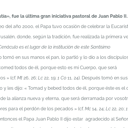
tía», fue la última gran iniciativa pastoral de Juan Pablo II.
eo del año 2000, el Papa tuvo ocasión de celebrar la Eucarist
usalén, donde, según la tradición, fue realizada la primera v
Cenáculo es el lugar de la institución de este Santísimo
sto tomó en sus manos el pan, lo partió y lo dio a los discípulo
comed todos de él, porque esto es mi Cuerpo, que será
s » (cf.
Mt
26, 26;
Lc
22, 19;
1 Co
11, 24). Después tomó en sus
no y les dijo: « Tomad y bebed todos de él, porque éste es el c
 de la alianza nueva y eterna, que será derramada por vosot
es para el perdón de los pecados » (cf.
Mc
14, 24;
Lc
22, 20;
1
entonces el Papa Juan Pablo II dijo estar agradecido al Seño