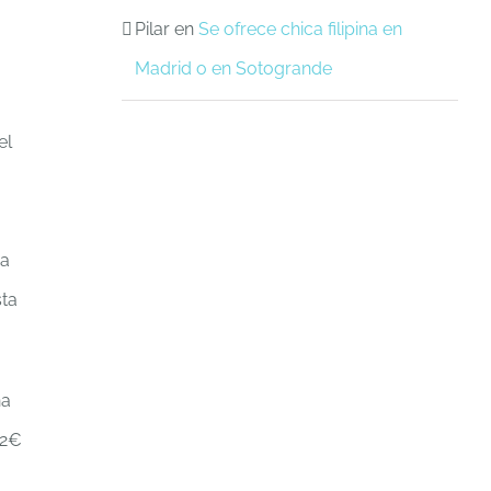
Pilar
en
Se ofrece chica filipina en
Madrid o en Sotogrande
el
a
ra
sta
na
 2€