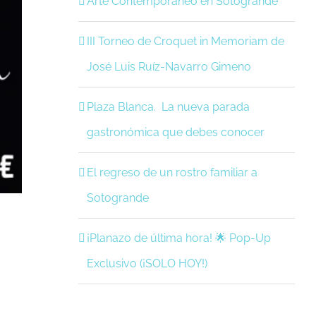
Arte Contemporáneo en Sotogrande
III Torneo de Croquet in Memoriam de
José Luis Ruíz-Navarro Gimeno
Plaza Blanca. La nueva parada
gastronómica que debes conocer
El regreso de un rostro familiar a
Sotogrande
¡Planazo de última hora! 🌟 Pop-Up
Exclusivo (¡SOLO HOY!)