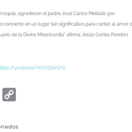
arroquia, agradecen al padre José Carlos Mellado por
e concierto en un lugar tan significativo para cantar al amor 
ario de la Divina Misericordia” afirma Jesús Cortés Pendón.
https://youtu.be/
hOLYQIsHjrQ.
ook
Email
Copy
Link
ionados