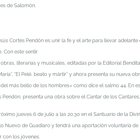
res de Salomón.
sús Cortés Pendón es unir la fe y el arte para llevar adelante 
. Con este sentir
bras, literarias y musicales, editadas por la Editorial Bendit
María”, “El Pelé, beato y mártir” y ahora presenta su nueva ob
«del más bello de los hombres» como dice el salmo 44. En e
s Pendón, presenta una obra sobre el Cantar de los Cantares.
róximo jueves 6 de julio a las 20:30 en el Santuario de la Divi
lo Nuevo de Guadiaro y tendrá una aportación voluntaria de
r con los jóvenes.