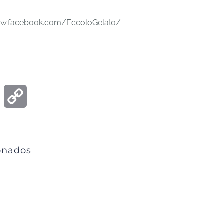
www.facebook.com/EccoloGelato/
ook
Email
Copy
Link
ionados