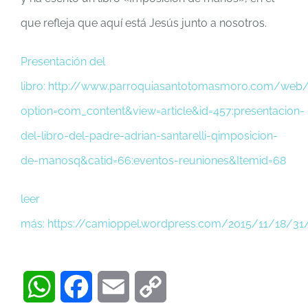
que refleja que aquí está Jesús junto a nosotros.
Presentación del
libro: http://www.parroquiasantotomasmoro.com/web/
option=com_content&view=article&id=457:presentacion-
del-libro-del-padre-adrian-santarelli-qimposicion-
de-manosq&catid=66:eventos-reuniones&Itemid=68
leer
más: https://camioppel.wordpress.com/2015/11/18/31
WhatsApp
Facebook
Email
Copy