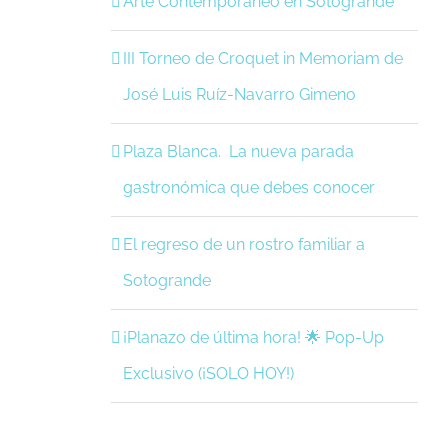
Arte Contemporáneo en Sotogrande
III Torneo de Croquet in Memoriam de
José Luis Ruíz-Navarro Gimeno
Plaza Blanca. La nueva parada
gastronómica que debes conocer
El regreso de un rostro familiar a
Sotogrande
¡Planazo de última hora! 🌟 Pop-Up
Exclusivo (¡SOLO HOY!)