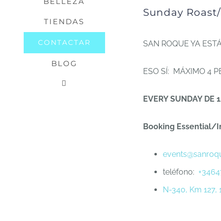
BELLEZA
Sunday Roast/
TIENDAS
CONTACTAR
SAN ROQUE YA EST
BLOG
ESO SÍ: MÁXIMO 4 
EVERY SUNDAY DE 1
Booking Essential/I
events@sanroq
teléfono:
+3464
N-340, Km 127, 