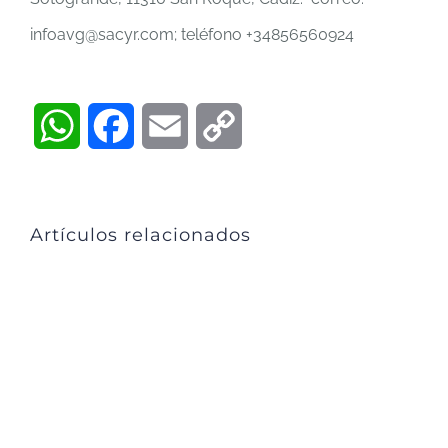
infoavg@sacyr.com; teléfono +34856560924
WhatsApp
Facebook
Email
Copy
Link
Artículos relacionados