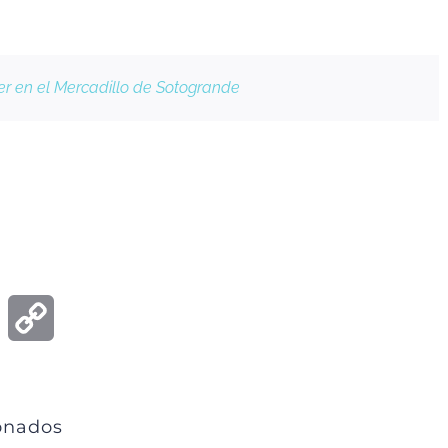
r en el Mercadillo de Sotogrande
ook
Email
Copy
Link
ionados